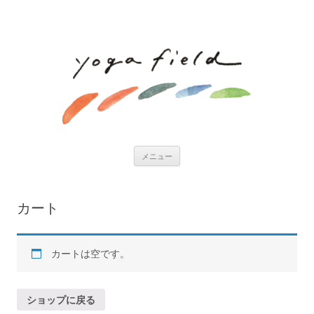
コ
メニュー
ン
テ
ン
ツ
へ
カート
ス
キ
ッ
プ
カートは空です。
ショップに戻る