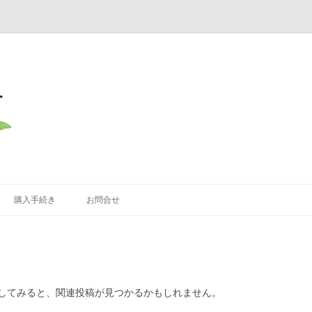
コ
ン
購入手続き
お問合せ
テ
ン
ツ
へ
ス
キ
ッ
プ
してみると、関連投稿が見つかるかもしれません。